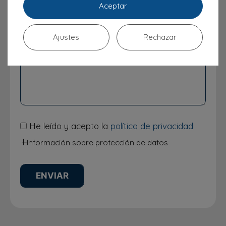
Aceptar
Ajustes
Rechazar
He leído y acepto la
política de privacidad
Información sobre protección de datos
Responsable del Tratamiento: Instituto Odontológico
Integral Avanzado SL
Finalidades del Tratamiento: usaremos tus datos para
agendar alguna visita y atender tus dudas, consultas y
sugerencias.
Derechos de los interesados: Puede ejercer sus derechos
de acceso, rectificación, supresión y portabilidad
de sus datos, de limitación y oposición a su tratamiento en
clinicajaen@ioia.es