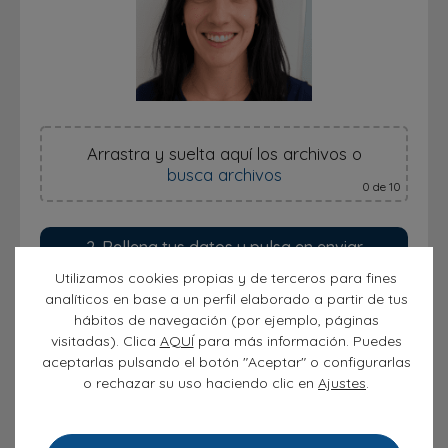
Arrastra y suelta aquí los archivos
o
busca archivos
0
de 10
2. Rellena tus datos y pulsa en enviar
Utilizamos cookies propias y de terceros para fines
analíticos en base a un perfil elaborado a partir de tus
hábitos de navegación (por ejemplo, páginas
visitadas). Clica
AQUÍ
para más información. Puedes
aceptarlas pulsando el botón "Aceptar" o configurarlas
o rechazar su uso haciendo clic en
Ajustes
.