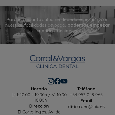
Más información: en nuestra
política de privacidad
.
Porque cuidar tu salud no debería esperar, y con
nuestras facilidades de pago,
podemos empezar
cuando consideres
Horario
Teléfono
L-J: 10:00 - 19:00h / V: 10:00
+34 953 048 965
- 16:00h
Email
Dirección
clinicajaen@ioia.es
El Corte Inglés. Av. de