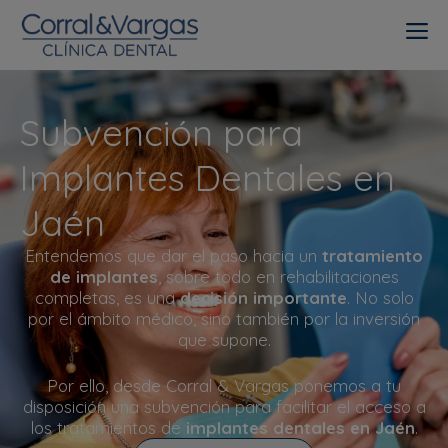
Subvención para
Implantes Dentales en
Jaén
Entendemos que dar el paso hacia un
tratamiento
de implantes
, sobre todo en rehabilitaciones
completas, es una
decisión importante
. No solo
por el ámbito médico, sino también por la inversión
que supone.
Por ello, desde Corral & Vargas ponemos a tu
disposición una subvención para facilitar el acceso a
los tratamientos de
implantes dentales en Jaén
.