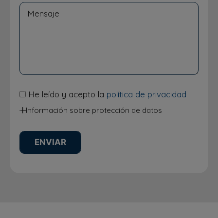
He leído y acepto la
política de privacidad
Información sobre protección de datos
Responsable del Tratamiento: Instituto Odontológico
Integral Avanzado SL
Finalidades del Tratamiento: usaremos tus datos para
agendar alguna visita y atender tus dudas, consultas y
sugerencias.
Derechos de los interesados: Puede ejercer sus derechos
de acceso, rectificación, supresión y portabilidad
de sus datos, de limitación y oposición a su tratamiento en
clinicajaen@ioia.es
Más información: en nuestra
política de privacidad
.