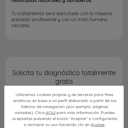
resultados naturales y duraderos
.
Tu tratamiento será ejecutado con la máxima
precisión profesional y con un trato humano
cercano.
Solicita tu diagnóstico totalmente
gratis
Envíanos unas fotos de tus dientes junto con
tus datos y te contactaremos con una
Utilizamos cookies propias y de terceros para fines
valoración inicial personalizada.
analíticos en base a un perfil elaborado a partir de tus
hábitos de navegación (por ejemplo, páginas
visitadas). Clica
AQUÍ
para más información. Puedes
1. Sube las siguientes fotografías
aceptarlas pulsando el botón "Aceptar" o configurarlas
o rechazar su uso haciendo clic en
Ajustes
.